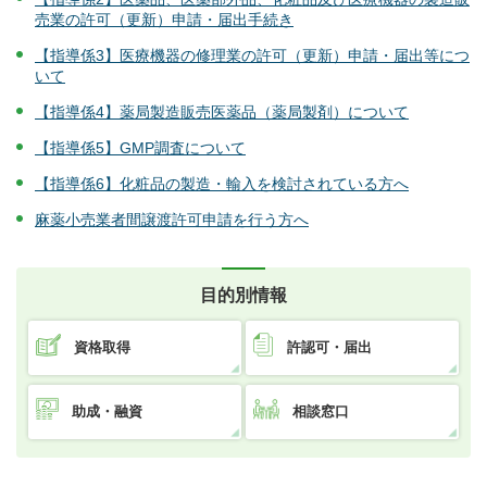
売業の許可（更新）申請・届出手続き
【指導係3】医療機器の修理業の許可（更新）申請・届出等につ
いて
【指導係4】薬局製造販売医薬品（薬局製剤）について
【指導係5】GMP調査について
【指導係6】化粧品の製造・輸入を検討されている方へ
麻薬小売業者間譲渡許可申請を行う方へ
目的別情報
資格取得
許認可・届出
助成・融資
相談窓口