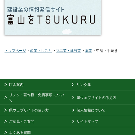
トップページ
>
産業・しごと
>
商工業・建設業
>
薬業
> 申請・手続き
庁舎案内
リンク集
リンク・著作権・免責事項
につい
県ウェブサイトの考え方
て
県ウェブサイトの使い方
個人情報について
ご意見・ご質問
サイトマップ
よくある質問