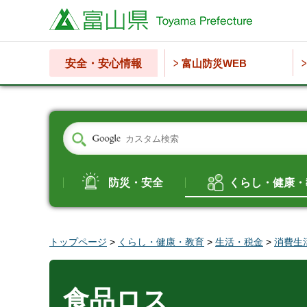
富山県
安全・安心情報
富山防災WEB
防災・安全
くらし・健康・
トップページ
>
くらし・健康・教育
>
生活・税金
>
消費生
食品ロス