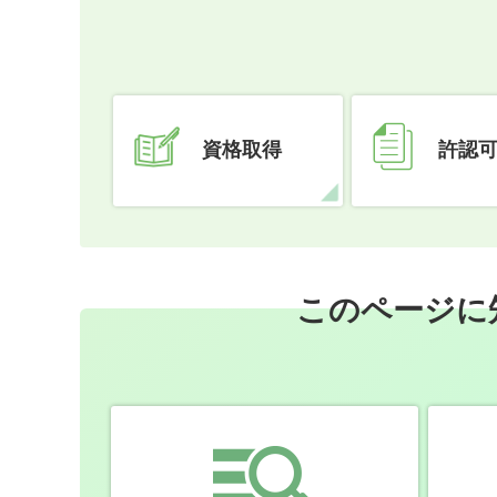
資格取得
許認
このページに