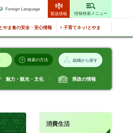
Foreign Language
情報検索メニュー
緊急情報
とやま食の安全・安心情報
子育てネッ!とやま
検索の方法
組織から探す
魅力・観光・文化
県政の情報
消費生活