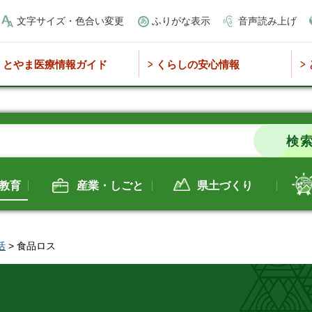
文字サイズ・色合い変更
ふりがな表示
音声読み上げ
とやま医療情報ガイド
くらしの安心情報
教育
産業・しごと
県土づくり
活
> 食品ロス