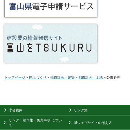
トップページ
>
県土づくり
>
都市計画・建築
>
都市計画・土地
> 公園管理
庁舎案内
リンク集
リンク・著作権・免責事項
につい
県ウェブサイトの考え方
て