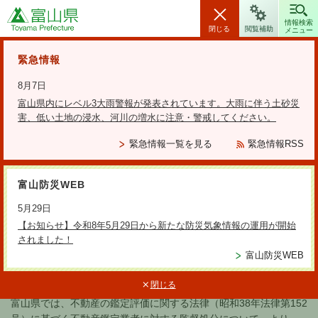
富山県
情報検索
閉じる
閲覧補助
メニュー
安全・安心情報
緊急情報
8月7日
富山県内にレベル3大雨警報が発表されています。大雨に伴う土砂災
害、低い土地の浸水、河川の増水に注意・警戒してください。
検索の方法
緊急情報一覧を見る
緊急情報RSS
テーマから探す
富山防災WEB
更新日：2023年1月17日
5月29日
不動産鑑定業者による違反行為に
【お知らせ】令和8年5月29日から新たな防災気象情報の運用が開始
されました！
係る監督処分基準
富山防災WEB
閉じる
富山県では、不動産の鑑定評価に関する法律（昭和38年法律第152