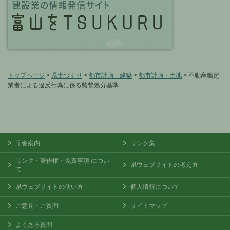
トップページ
>
県土づくり
>
都市計画・建築
>
都市計画・土地
> 不動産鑑定
業者による違反行為に係る監督処分基準
庁舎案内
リンク集
リンク・著作権・免責事項
につい
県ウェブサイトの考え方
て
県ウェブサイトの使い方
個人情報について
ご意見・ご質問
サイトマップ
よくある質問