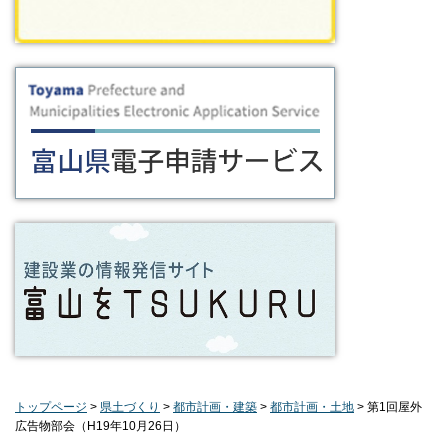
トップページ
>
県土づくり
>
都市計画・建築
>
都市計画・土地
> 第1回屋外
広告物部会（H19年10月26日）