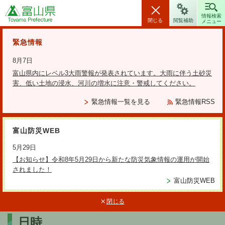
富山県
情報検索
閉じる
閲覧補助
メニュー
安全・安心情報
緊急情報
8月7日
富山県内にレベル3大雨警報が発表されています。大雨に伴う土砂災
害、低い土地の浸水、河川の増水に注意・警戒してください。
検索の方法
緊急情報一覧を見る
緊急情報RSS
テーマから探す
富山防災WEB
更新日：2025年11月25日
5月29日
第3回屋外広告物部会（H20年7月
【お知らせ】令和8年5月29日から新たな防災気象情報の運用が開始
されました！
8日)
富山防災WEB
閉じる
日時