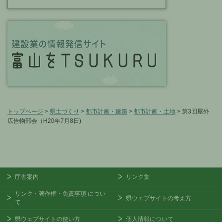
トップページ
>
県土づくり
>
都市計画・建築
>
都市計画・土地
> 第3回屋外
広告物部会（H20年7月8日)
庁舎案内
リンク集
リンク・著作権・免責事項
につい
県ウェブサイトの考え方
て
県ウェブサイトの使い方
個人情報について