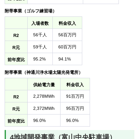
附帯事業（ゴルフ練習場）
入場者数
料金収入
56千人
56百万円
R2
59千人
60百万円
R元
95.2%
94.1%
前年度比
附帯事業（神通川浄水場太陽光発電所）
供給電力量
料金収入
2,278MWh
91百万円
R2
2,372MWh
95百万円
R元
96.0%
96.0%
前年度比
4地域開発事業（富山中央駐車場）