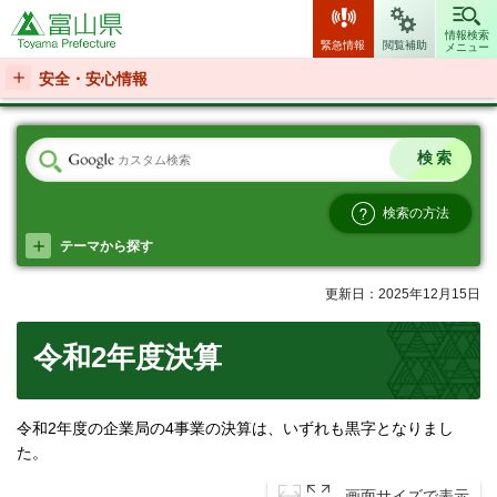
富山県
情報検索
緊急情報
閲覧補助
メニュー
安全・安心情報
検索の方法
テーマから探す
更新日：2025年12月15日
令和2年度決算
令和2年度の企業局の4事業の決算は、いずれも黒字となりまし
た。
画面サイズで表示