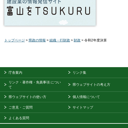
トップページ
>
県政の情報
>
組織・行財政
>
財政
> 令和2年度決算
庁舎案内
リンク集
リンク・著作権・免責事項
につい
県ウェブサイトの考え方
て
県ウェブサイトの使い方
個人情報について
ご意見・ご質問
サイトマップ
よくある質問