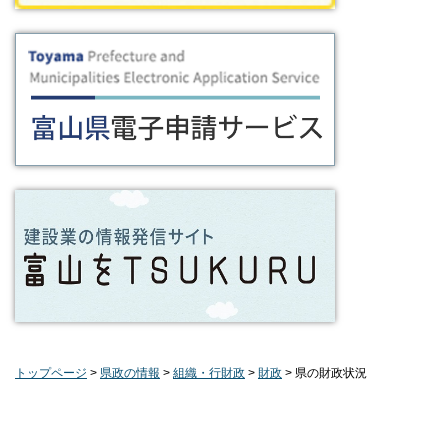
トップページ
>
県政の情報
>
組織・行財政
>
財政
> 県の財政状況