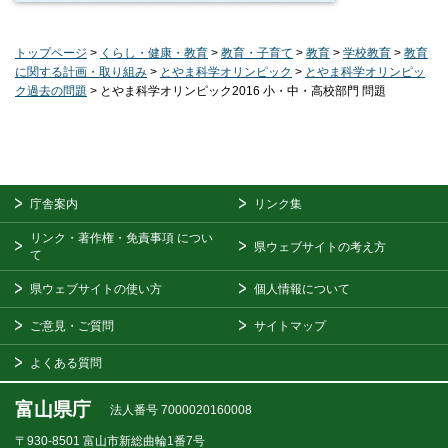
トップページ
>
くらし・健康・教育
>
教育・子育て
>
教育
>
学校教育
>
教育
に関する計画・取り組み
>
とやま科学オリンピック
>
とやま科学オリンピッ
ク過去の問題
> とやま科学オリンピック2016 小・中・高校部門 問題
庁舎案内
リンク集
リンク・著作権・免責事項
につい
県ウェブサイトの考え方
て
県ウェブサイトの使い方
個人情報について
ご意見・ご質問
サイトマップ
よくある質問
富山県庁
法人番号 7000020160008
〒930-8501
富山市新総曲輪1番7号