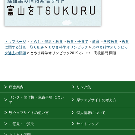
トップページ
>
くらし・健康・教育
>
教育・子育て
>
教育
>
学校教育
>
教育
に関する計画・取り組み
>
とやま科学オリンピック
>
とやま科学オリンピッ
ク過去の問題
> とやま科学オリンピック2019 小・中・高校部門 問題
庁舎案内
リンク集
リンク・著作権・免責事項
につい
県ウェブサイトの考え方
て
県ウェブサイトの使い方
個人情報について
ご意見・ご質問
サイトマップ