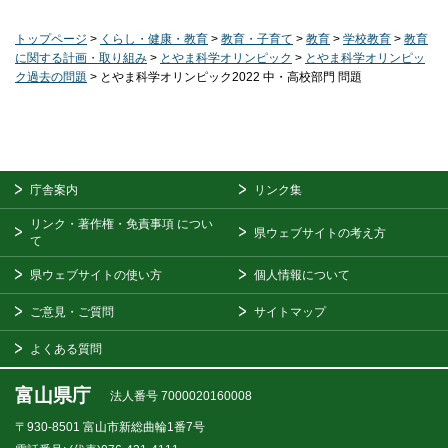
トップページ
>
くらし・健康・教育
>
教育・子育て
>
教育
>
学校教育
>
教育
に関する計画・取り組み
>
とやま科学オリンピック
>
とやま科学オリンピッ
ク過去の問題
> とやま科学オリンピック2022 中・高校部門 問題
庁舎案内
リンク集
リンク・著作権・免責事項
につい
県ウェブサイトの考え方
て
県ウェブサイトの使い方
個人情報について
ご意見・ご質問
サイトマップ
よくある質問
富山県庁
法人番号 7000020160008
〒930-8501
富山市新総曲輪1番7号