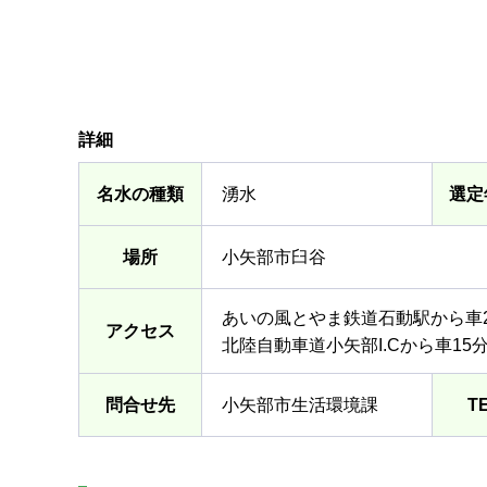
詳細
名水の種類
湧水
選定
場所
小矢部市臼谷
あいの風とやま鉄道石動駅から車2
アクセス
北陸自動車道小矢部I.Cから車15
問合せ先
小矢部市生活環境課
T