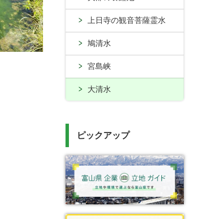
上日寺の観音菩薩霊水
鳩清水
宮島峡
大清水
ピックアップ