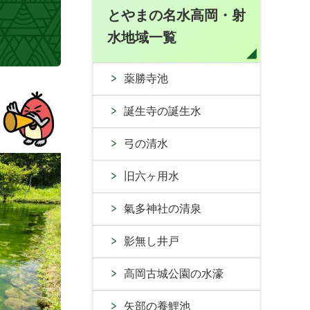
とやまの名水高岡・射
水地域一覧
薬勝寺池
誕生寺の誕生水
弓の清水
旧六ヶ用水
氣多神社の清泉
影無し井戸
高岡古城公園の水濠
矢部の養鯉池