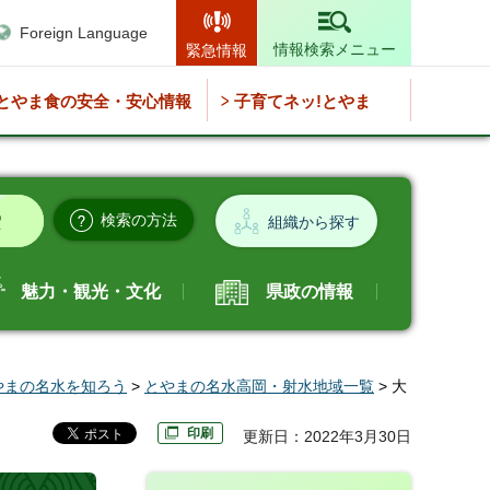
Foreign Language
情報検索メニュー
緊急情報
とやま食の安全・安心情報
子育てネッ!とやま
検索の方法
組織から探す
魅力・観光・文化
県政の情報
やまの名水を知ろう
>
とやまの名水高岡・射水地域一覧
> 大
印刷
更新日：2022年3月30日