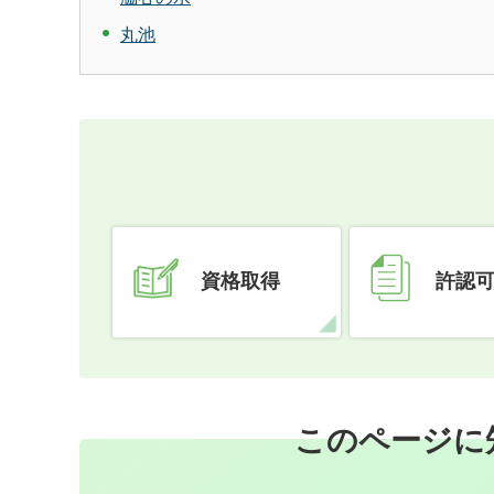
丸池
資格取得
許認
このページに