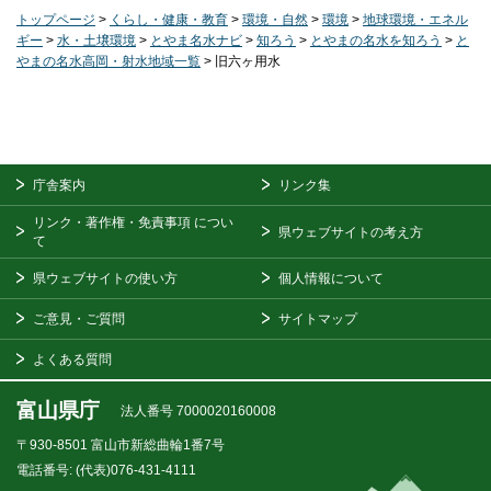
トップページ
>
くらし・健康・教育
>
環境・自然
>
環境
>
地球環境・エネル
ギー
>
水・土壌環境
>
とやま名水ナビ
>
知ろう
>
とやまの名水を知ろう
>
と
やまの名水高岡・射水地域一覧
> 旧六ヶ用水
庁舎案内
リンク集
リンク・著作権・免責事項
につい
県ウェブサイトの考え方
て
県ウェブサイトの使い方
個人情報について
ご意見・ご質問
サイトマップ
よくある質問
富山県庁
法人番号 7000020160008
〒930-8501
富山市新総曲輪1番7号
電話番号:
(代表)076-431-4111