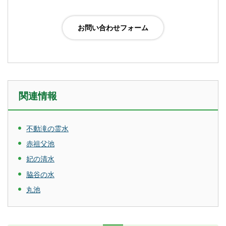
関連情報
不動滝の霊水
赤祖父池
妃の清水
脇谷の水
丸池