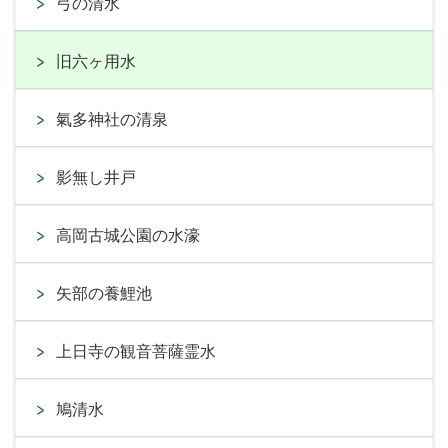
弓の清水
旧六ヶ用水
氣多神社の清泉
影無し井戸
高岡古城公園の水濠
矢部の養鯉池
上日寺の観音菩薩霊水
鳩清水