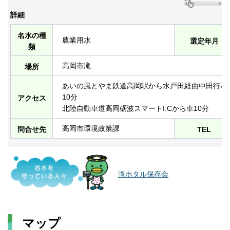
詳細
名水の種
農業用水
選定年月
類
高岡市滝
場所
あいの風とやま鉄道高岡駅から水戸田経由中田行バ
10分
アクセス
北陸自動車道高岡砺波スマートI.Cから車10分
高岡市環境政策課
問合せ先
TEL
滝ホタル保存会
マップ