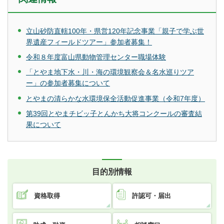
立山砂防直轄100年・県営120年記念事業「親子で学ぶ世
界遺産フィールドツアー」参加者募集！
令和８年度富山県動物管理センター職場体験
「とやま地下水・川・海の環境観察会＆名水巡りツア
ー」の参加者募集について
とやまの清らかな水環境保全活動促進事業（令和7年度）
第39回とやまチビッ子とんかち大将コンクールの審査結
果について
目的別情報
資格取得
許認可・届出