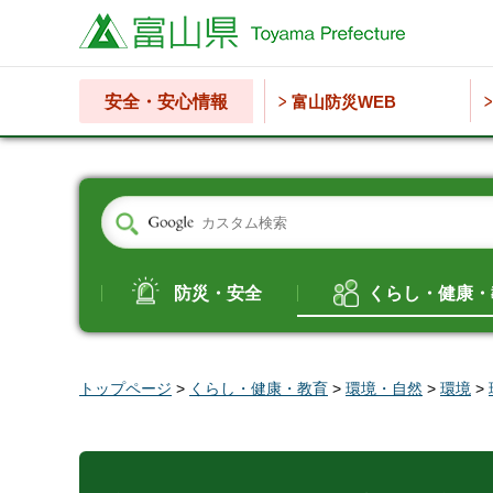
富山県
安全・安心情報
富山防災WEB
防災・安全
くらし・健康・
トップページ
>
くらし・健康・教育
>
環境・自然
>
環境
>