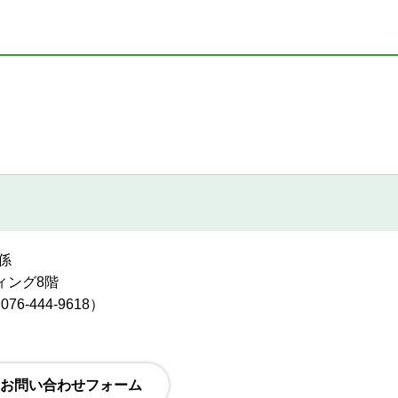
係
ディング8階
6-444-9618）