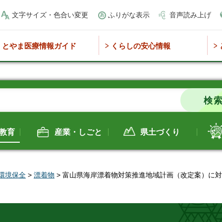
文字サイズ・色合い変更
ふりがな表示
音声読み上げ
とやま医療情報ガイド
くらしの安心情報
教育
産業・しごと
県土づくり
環境保全
>
漂着物
> 富山県海岸漂着物対策推進地域計画（改定案）に