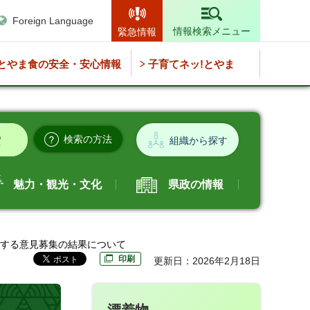
Foreign Language
情報検索メニュー
緊急情報
とやま食の安全・安心情報
子育てネッ!とやま
検索の方法
組織から探す
魅力・観光・文化
県政の情報
対する意見募集の結果について
印刷
更新日：2026年2月18日