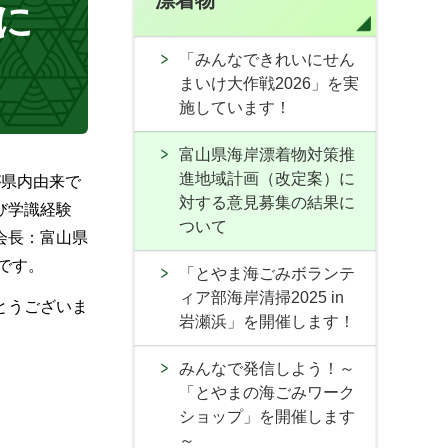
漂着物
に
「みんなできれいにせん
まいけ大作戦2026」を実
施しています！
富山県海岸漂着物対策推
進地域計画（改定案）に
が県内由来で
対する意見募集の結果に
び学識経験
ついて
会長：富山県
です。
「とやま海ごみボランテ
ィア部海岸清掃2025 in
とうございま
岩瀬浜」を開催します！
みんなで発信しよう！～
「とやまの海ごみワーク
ショップ」を開催します
～