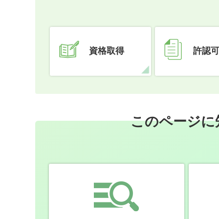
資格取得
許認
このページに