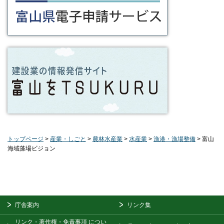
トップページ
>
産業・しごと
>
農林水産業
>
水産業
>
漁港・漁場整備
> 富山
海域藻場ビジョン
庁舎案内
リンク集
リンク・著作権・免責事項
につい