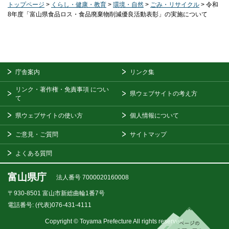
トップページ
>
くらし・健康・教育
>
環境・自然
>
ごみ・リサイクル
> 令和
8年度「富山県食品ロス・食品廃棄物削減優良活動表彰」の実施について
庁舎案内
リンク集
リンク・著作権・免責事項
につい
県ウェブサイトの考え方
て
県ウェブサイトの使い方
個人情報について
ご意見・ご質問
サイトマップ
よくある質問
富山県庁
法人番号 7000020160008
〒930-8501
富山市新総曲輪1番7号
電話番号:
(代表)076-431-4111
Copyright © Toyama Prefecture All rights reserved.