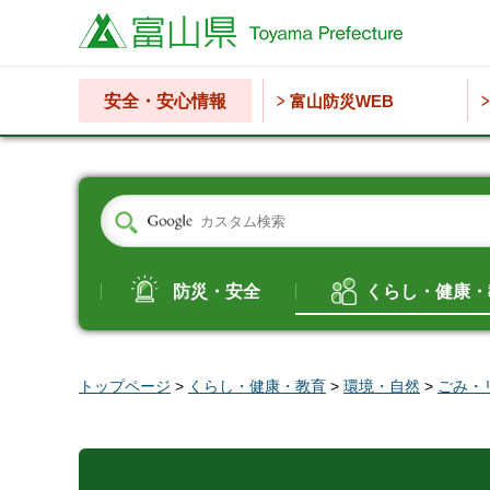
富山県
安全・安心情報
富山防災WEB
防災・安全
くらし・健康・
トップページ
>
くらし・健康・教育
>
環境・自然
>
ごみ・