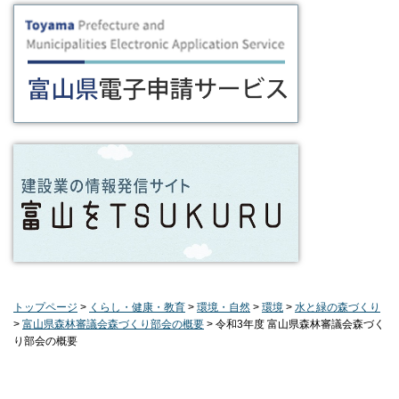
トップページ
>
くらし・健康・教育
>
環境・自然
>
環境
>
水と緑の森づくり
>
富山県森林審議会森づくり部会の概要
> 令和3年度 富山県森林審議会森づく
り部会の概要