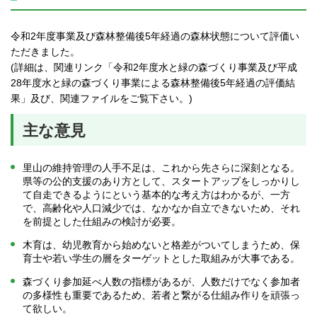
令和2年度事業及び森林整備後5年経過の森林状態について評価い
ただきました。
(詳細は、関連リンク「令和2年度水と緑の森づくり事業及び平成
28年度水と緑の森づくり事業による森林整備後5年経過の評価結
果」及び、関連ファイルをご覧下さい。)
主な意見
里山の維持管理の人手不足は、これから先さらに深刻となる。
県等の公的支援のあり方として、スタートアップをしっかりし
て自走できるようにという基本的な考え方はわかるが、一方
で、高齢化や人口減少では、なかなか自立できないため、それ
を前提とした仕組みの検討が必要。
木育は、幼児教育から始めないと格差がついてしまうため、保
育士や若い学生の層をターゲットとした取組みが大事である。
森づくり参加延べ人数の指標があるが、人数だけでなく参加者
の多様性も重要であるため、若者と繋がる仕組み作りを頑張っ
て欲しい。