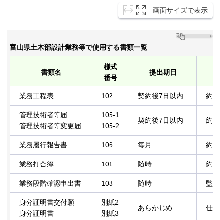
画面サイズで表示
富山県土木部設計業務等で使用する書類一覧
様式
書類名
提出期日
番号
業務工程表
102
契約後7日以内
約款
管理技術者等届
105-1
契約後7日以内
約款
管理技術者等変更届
105-2
業務履行報告書
106
毎月
約款
業務打合簿
101
随時
約款
業務段階確認申出書
108
随時
監督
身分証明書交付願
別紙2
あらかじめ
仕様
身分証明書
別紙3