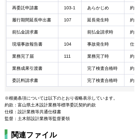
再委託申請書
103-1
あらかじめ
約款
履行期間延長申出書
107
延長発生時
約款
前払金請求書
前払金請求時
約款
現場事故報告書
104
事故発生時
仕様
業務完了届
111
業務完了時
約款
業務成果引渡書
完了検査合格時
約款
委託料請求書
完了検査合格時
約款
※根拠条項については以下のとおり省略表示しています。
約款：富山県土木設計業務等標準委託契約約款
仕様：設計業務等共通仕様書
監督：土木部設計業務等監督要領
関連ファイル