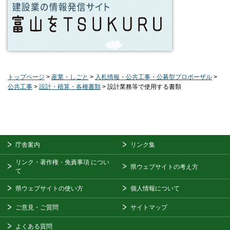
トップページ
>
産業・しごと
>
入札情報・公共工事・公募型プロポーザル
>
公共工事
>
設計・積算・各種書類
> 設計業務等で使用する書類
庁舎案内
リンク集
リンク・著作権・免責事項
につい
県ウェブサイトの考え方
て
県ウェブサイトの使い方
個人情報について
ご意見・ご質問
サイトマップ
よくある質問