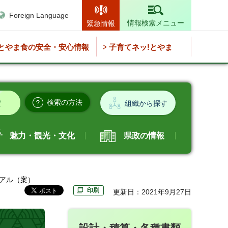
Foreign Language
情報検索メニュー
緊急情報
とやま食の安全・安心情報
子育てネッ!とやま
検索の方法
組織から探す
魅力・観光・文化
県政の情報
ュアル（案）
印刷
更新日：2021年9月27日