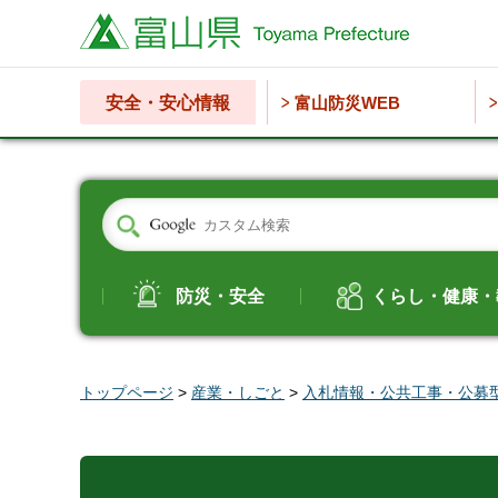
富山県
安全・安心情報
富山防災WEB
防災・安全
くらし・健康・
トップページ
>
産業・しごと
>
入札情報・公共工事・公募