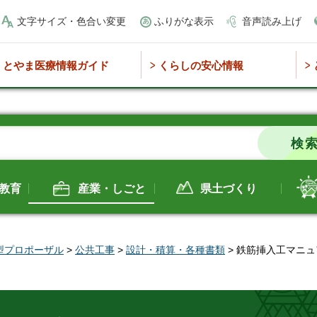
文字サイズ・色合い変更
ふりがな表示
音声読み上げ
とやま医療情報ガイド
くらしの安心情報
教育
産業・しごと
県土づくり
型プロポーザル
>
公共工事
>
設計・積算・各種書類
> 鉄筋挿入工マニ