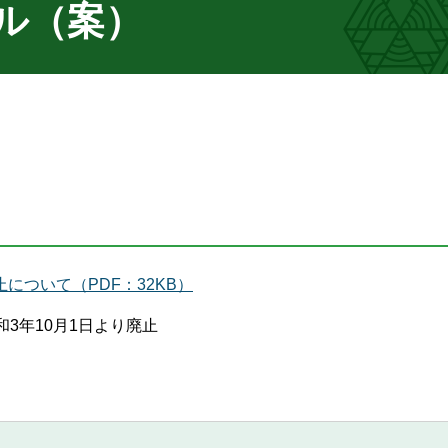
ル（案）
ついて（PDF：32KB）
和3年10月1日より廃止