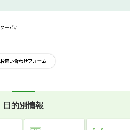
ンター7階
目的別情報