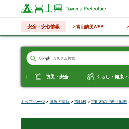
富山県
安全・安心情報
富山防災WEB
防災・安全
くらし・健康・
トップページ
>
県政の情報
>
市町村
>
市町村の行政・財政