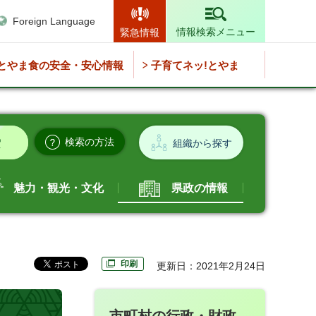
Foreign Language
情報検索メニュー
緊急情報
とやま食の安全・安心情報
子育てネッ!とやま
検索の方法
組織から探す
魅力・観光・文化
県政の情報
印刷
更新日：2021年2月24日