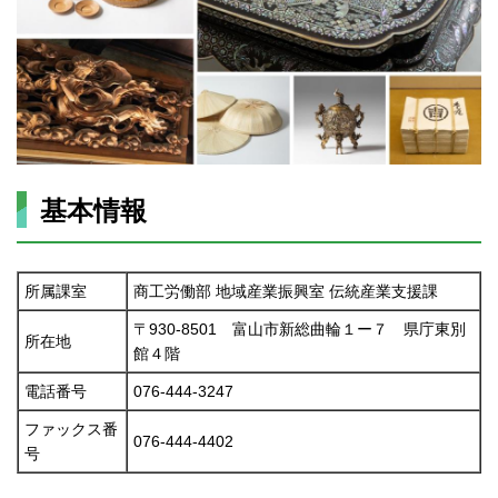
基本情報
所属課室
商工労働部 地域産業振興室 伝統産業支援課
〒930-8501 富山市新総曲輪１ー７ 県庁東別
所在地
館４階
電話番号
076-444-3247
ファックス番
076-444-4402
号