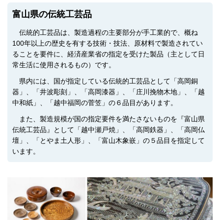
富山県の伝統工芸品
伝統的工芸品は、製造過程の主要部分が手工業的で、概ね
100年以上の歴史を有する技術・技法、原材料で製造されてい
ることを要件に、経済産業省の指定を受けた製品（主として日
常生活に使用されるもの）です。
県内には、国が指定している伝統的工芸品として「高岡銅
器」、「井波彫刻」、「高岡漆器」、「庄川挽物木地」、「越
中和紙」、「越中福岡の菅笠」の６品目があります。
また、製造規模が国の指定要件を満たさないものを『富山県
伝統工芸品』として「越中瀬戸焼」、「高岡鉄器」、「高岡仏
壇」、「とやま土人形」、「富山木象嵌」の５品目を指定して
います。