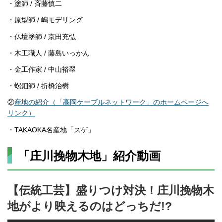
・塗師 / 斉藤慎二
・原型師 / 嶋モデリング
・仏壇塗師 / 京田充弘
・木工職人 / 藤島いっかん
・金工作家 / 中山裕翠
・螺鈿師 / 折橋治樹
②
産地の紹介（「高岡ケーブルネットワーク」のホームページへ
リンク）
・TAKAOKA名産地「スゲ」
「庄川挽物木地」紹介動画
【伝統工芸】盛りつけ対決！庄川挽物木
地がより映えるのはどっちだ!?