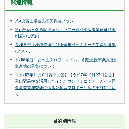
関連情報
第4次富山県観光振興戦略プラン
富山県内文化施設周遊バスツアー造成支援事業費補助金
制度のご案内
令和８年度地域資源付加価値創出セミナーの受講生募集
について
令和8年度「とやまテロワールベジ」創造支援事業支援対
象産地の募集について
【令和7年11月6日質問回答】【令和7年10月27日公告】
富山駅乗換を活用したインバウンドミニツアーガイド調
査事業業務委託に係る公募型プロポーザルの実施につい
て
目的別情報