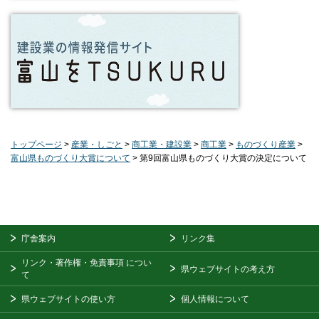
トップページ
>
産業・しごと
>
商工業・建設業
>
商工業
>
ものづくり産業
>
富山県ものづくり大賞について
> 第9回富山県ものづくり大賞の決定について
庁舎案内
リンク集
リンク・著作権・免責事項
につい
県ウェブサイトの考え方
て
県ウェブサイトの使い方
個人情報について