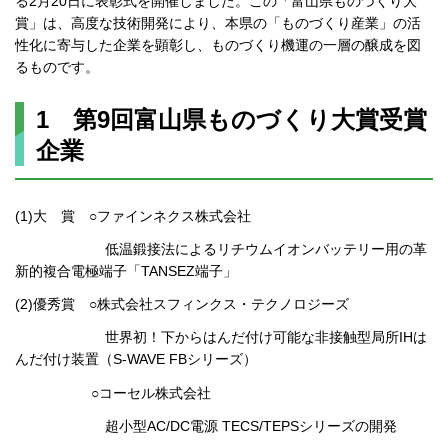
る2月20日に表彰式を開催しました。この「富山県ものづくり大
賞」は、高度な技術開発により、本県の「ものづくり産業」の活
性化に寄与した企業を顕彰し、ものづくり機運の一層の醸成を図
るものです。
1 第9回富山県ものづくり大賞受賞
企業
(1)大 賞 ○ファインネクス株式会社
低温鍛接法によるリチウムイオンバッテリー用の革
新的複合電極端子「TANSEZ端子」
(2)優秀賞 ○株式会社スフィンクス・テクノロジーズ
世界初！下からはんだ付け可能な非接触型局所IHは
んだ付け装置（S-WAVE FBシリーズ）
○コーセル株式会社
超小型AC/DC電源 TECS/TEPSシリーズの開発