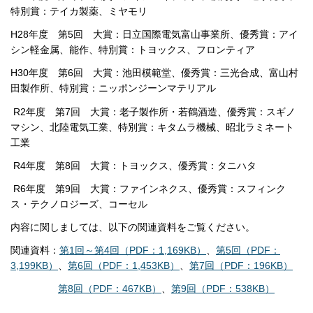
特別賞：テイカ製薬、ミヤモリ
H28年度 第5回 大賞：日立国際電気富山事業所、優秀賞：アイ
シン軽金属、能作、特別賞：トヨックス、フロンティア
H30年度 第6回 大賞：池田模範堂、優秀賞：三光合成、富山村
田製作所、特別賞：ニッポンジーンマテリアル
R2年度 第7回 大賞：老子製作所・若鶴酒造、優秀賞：スギノ
マシン、北陸電気工業、特別賞：キタムラ機械、昭北ラミネート
工業
R4年度 第8回 大賞：トヨックス、優秀賞：タニハタ
R6年度 第9回 大賞：ファインネクス、優秀賞：スフィンク
ス・テクノロジーズ、コーセル
内容に関しましては、以下の関連資料をご覧ください。
関連資料：
第1回～第4回（PDF：1,169KB）
、
第5回（PDF：
3,199KB）
、
第6回（PDF：1,453KB）
、
第7回（PDF：196KB）
第8回（PDF：467KB）
、
第9回（PDF：538KB）