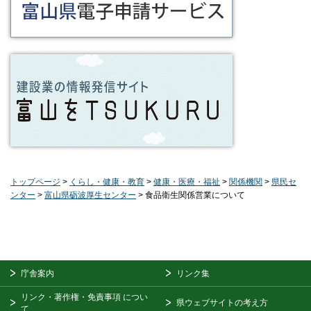
トップページ
>
くらし・健康・教育
>
健康・医療・福祉
>
関係機関
>
県民セ
ンター
>
富山県砺波厚生センター
> 食品衛生関係営業について
庁舎案内
リンク集
リンク・著作権・免責事項
につい
県ウェブサイトの考え方
て