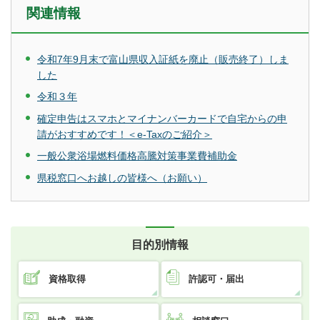
関連情報
令和7年9月末で富山県収入証紙を廃止（販売終了）しま
した
令和３年
確定申告はスマホとマイナンバーカードで自宅からの申
請がおすすめです！＜e-Taxのご紹介＞
一般公衆浴場燃料価格高騰対策事業費補助金
県税窓口へお越しの皆様へ（お願い）
目的別情報
資格取得
許認可・届出