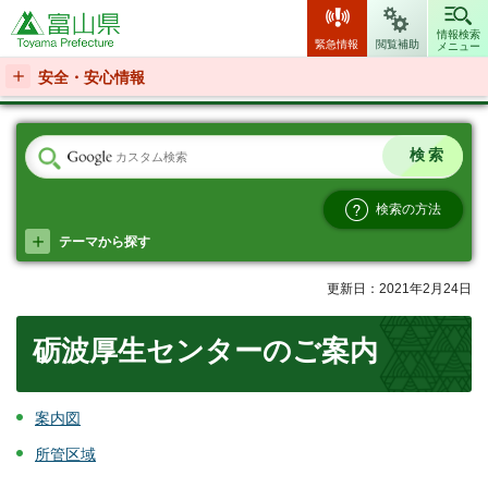
富山県
情報検索
緊急情報
閲覧補助
メニュー
安全・安心情報
検索の方法
テーマから探す
更新日：2021年2月24日
砺波厚生センターのご案内
案内図
所管区域