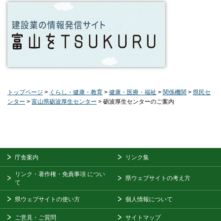
トップページ
>
くらし・健康・教育
>
健康・医療・福祉
>
関係機関
>
県民セ
ンター
>
富山県砺波厚生センター
> 砺波厚生センターのご案内
庁舎案内
リンク集
リンク・著作権・免責事項
につい
県ウェブサイトの考え方
て
県ウェブサイトの使い方
個人情報について
ご意見・ご質問
サイトマップ