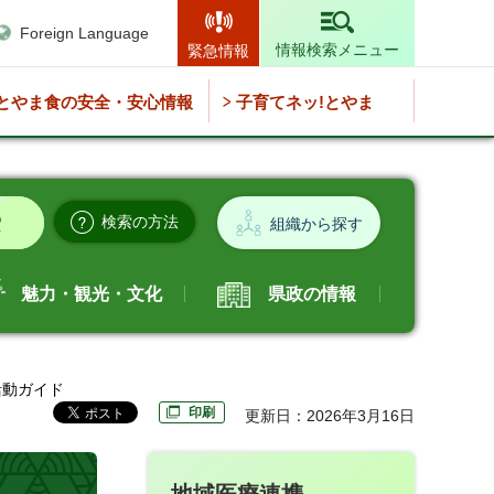
Foreign Language
情報検索メニュー
緊急情報
とやま食の安全・安心情報
子育てネッ!とやま
検索の方法
組織から探す
魅力・観光・文化
県政の情報
活動ガイド
印刷
更新日：2026年3月16日