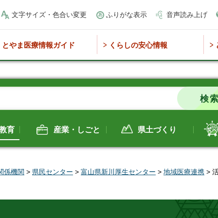
文字サイズ・色合い変更
ふりがな表示
音声読み上げ
とやま医療情報ガイド
くらしの安心情報
教育
産業・しごと
県土づくり
関係機関
>
県民センター
>
富山県新川厚生センター
>
地域医療連携
> 