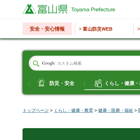
富山県
安全・安心情報
富山防災WEB
防災・安全
くらし・健康・
トップページ
>
くらし・健康・教育
>
健康・医療・福祉
>