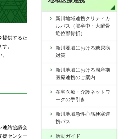
地域医療連携
新川地域連携クリティカ
ルパス（脳卒中・大腿骨
近位部骨折）
を提供するた
ます。
新川圏域における糖尿病
い。
対策
新川地域における周産期
医療連携のご案内
在宅医療・介護ネットワ
ークの手引き
新川地域急性心筋梗塞連
携パス
ン連絡協議会
支援センター
活動ガイド