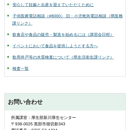
安心して妊娠と出産を迎えていただくために
子供医療電話相談（#8000） 旧：小児救急電話相談（県医務
課リンク）
飲食店や食品の販売・製造を始めるには（講習会日程）
イベントにおいて食品を提供しようとする方へ
飲用井戸等の水質検査について（県生活衛生課リンク）
検査一覧
お問い合わせ
所属課室：厚生部新川厚生センター
〒938-0025 黒部市堀切新343