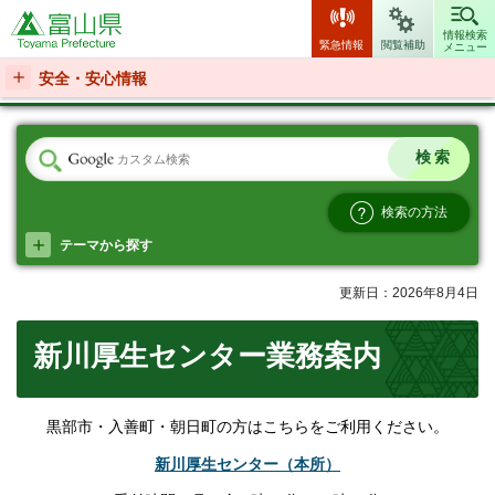
富山県
情報検索
緊急情報
閲覧補助
メニュー
安全・安心情報
検索の方法
テーマから探す
更新日：2026年8月4日
新川厚生センター業務案内
黒部市・入善町・朝日町の方はこちらをご利用ください。
新川厚生センター（本所）