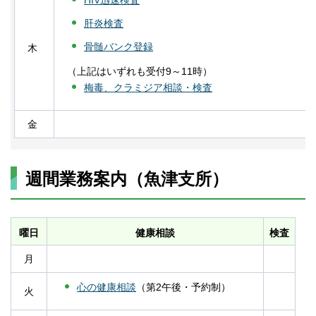
HIV迅速検査
肝炎検査
骨髄バンク登録
木
（上記はいずれも受付9～11時）
梅毒、クラミジア相談・検査
金
週間業務案内（魚津支所）
曜日
健康相談
検査
月
心の健康相談
（第2午後・予約制）
火