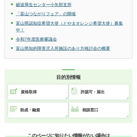
砺波厚生センター小矢部支所
「富山つながりフェア」の開催
富山県認知症希望大使（とやまオレンジ希望大使）募集
中！
令和7年度医療審議会
富山県知的障害児入所施設のあり方検討会の概要
目的別情報
資格取得
許認可・届出
助成・融資
相談窓口
このページに知りたい情報がない場合は