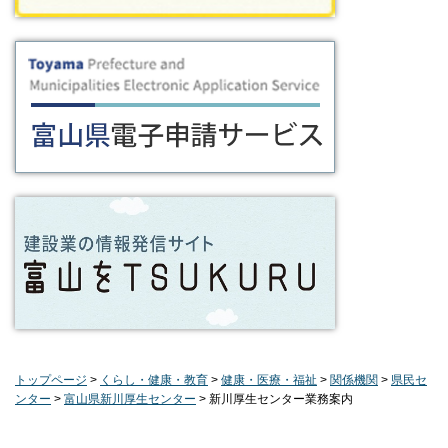
トップページ
>
くらし・健康・教育
>
健康・医療・福祉
>
関係機関
>
県民セ
ンター
>
富山県新川厚生センター
> 新川厚生センター業務案内