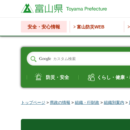
富山県
安全・安心情報
富山防災WEB
防災・安全
くらし・健康・
トップページ
>
県政の情報
>
組織・行財政
>
組織別案内
>