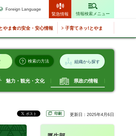
Foreign Language
情報検索メニュー
緊急情報
とやま食の安全・安心情報
子育てネッ!とやま
検索の方法
組織から探す
魅力・観光・文化
県政の情報
印刷
更新日：2025年4月6日