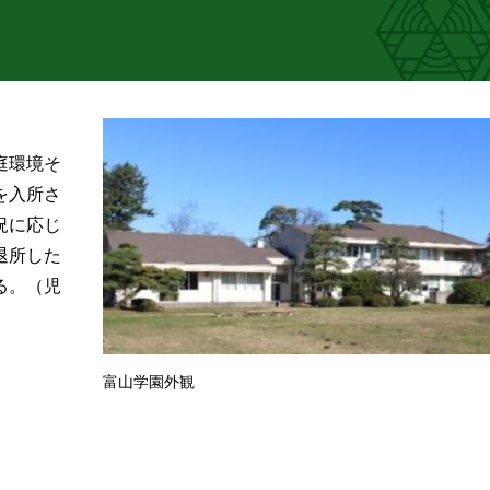
庭環境そ
を入所さ
況に応じ
退所した
る。（児
富山学園外観