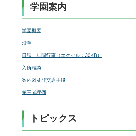
学園案内
学園概要
沿革
日課、年間行事（エクセル：30KB）
入所相談
案内図及び交通手段
第三者評価
トピックス