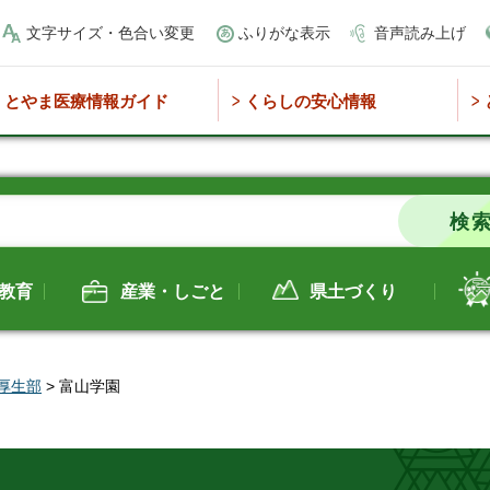
文字サイズ・色合い変更
ふりがな表示
音声読み上げ
とやま医療情報ガイド
くらしの安心情報
教育
産業・しごと
県土づくり
厚生部
> 富山学園