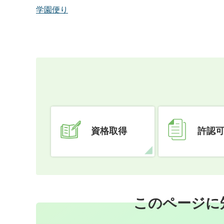
学園便り
資格取得
許認
このページに