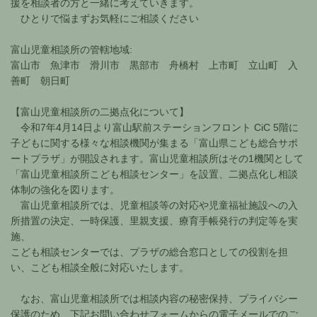
援を相談者の方と一緒に考えていきます。
ひとりで悩まずお気軽にご相談ください
富山児童相談所の管轄地域:
富山市 魚津市 滑川市 黒部市 舟橋村 上市町 立山町 入
善町 朝日町
【富山児童相談所の二拠点化について】
令和7年4月14日より富山駅前ステーションフロント CiC 5階に
子どもに関する様々な相談機関が集まる「富山県こども総合サポ
ートプラザ」が開設されます。富山児童相談所はその1機関として
「富山児童相談所こども相談センター」を設置、二拠点化し相談
体制の強化を図ります。
富山児童相談所では、児童相談等の対応や児童福祉施設への入
所措置の決定、一時保護、里親支援、療育手帳発行の判定等を実
施、
こども相談センターでは、プラザの総合窓口としての役割を担
い、こども相談全般に対応いたします。
なお、富山児童相談所では相談内容の秘密保持、プライバシー
保護のため、下記お問い合わせフォームからの電子メールでのご