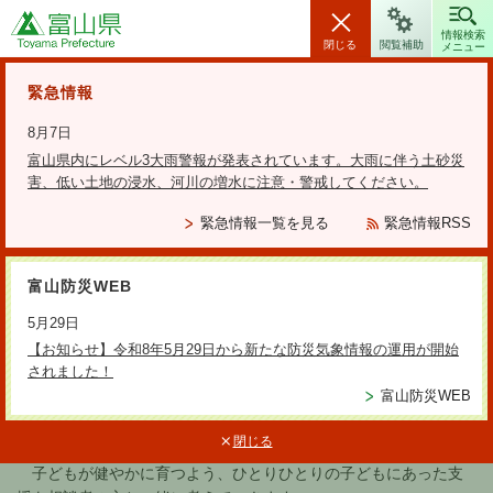
富山県
情報検索
閉じる
閲覧補助
メニュー
安全・安心情報
緊急情報
8月7日
富山県内にレベル3大雨警報が発表されています。大雨に伴う土砂災
害、低い土地の浸水、河川の増水に注意・警戒してください。
検索の方法
緊急情報一覧を見る
緊急情報RSS
テーマから探す
富山防災WEB
更新日：2025年6月1日
5月29日
富山県富山児童相談所
【お知らせ】令和8年5月29日から新たな防災気象情報の運用が開始
されました！
富山防災WEB
富山県には2か所の児童相談所があり、18歳未満の子どもに関す
閉じる
る様々な相談に応じています。
子どもが健やかに育つよう、ひとりひとりの子どもにあった支