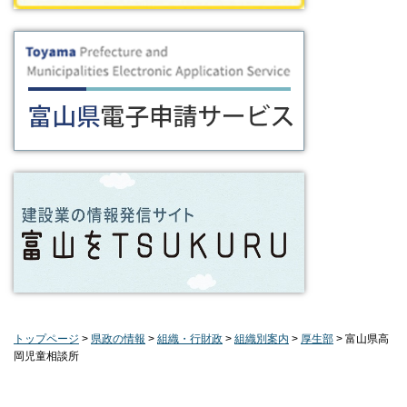
トップページ
>
県政の情報
>
組織・行財政
>
組織別案内
>
厚生部
> 富山県高
岡児童相談所