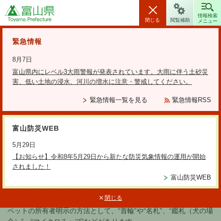
富山県
情報検索
閉じる
閲覧補助
メニュー
安全・安心情報
緊急情報
8月7日
富山県内にレベル3大雨警報が発表されています。大雨に伴う土砂災
害、低い土地の浸水、河川の増水に注意・警戒してください。
検索の方法
緊急情報一覧を見る
緊急情報RSS
テーマから探す
富山防災WEB
更新日：2026年6月2日
5月29日
マイクロチップってどんなもの
【お知らせ】令和8年5月29日から新たな防災気象情報の運用が開始
されました！
なの?
富山防災WEB
閉じる
ペットの所有者明示の方法として、“首輪”や“名札”、“鑑札（犬の場