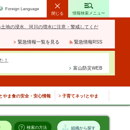
Foreign Language
情報検索メニュー
閉じる
い土地の浸水、河川の増水に注意・警戒してくだ
緊急情報一覧を見る
緊急情報RSS
た！
富山防災WEB
とやま食の安全・安心情報
子育てネッ!とやま
検索の方法
組織から探す