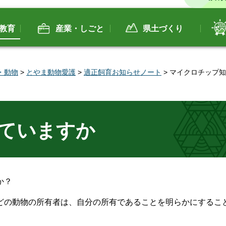
教育
産業・しごと
県土づくり
・動物
>
とやま動物愛護
>
適正飼育お知らせノート
> マイクロチップ
ていますか
か？
どの動物の所有者は、自分の所有であることを明らかにするこ