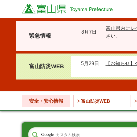
富山県
富山県内にレ
8月7日
緊急情報
さい。
5月29日
【お知らせ】
富山防災WEB
安全・安心情報
富山防災WEB