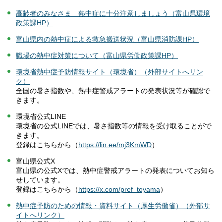
高齢者のみなさま 熱中症に十分注意しましょう（富山県環境
政策課HP）
富山県内の熱中症による救急搬送状況（富山県消防課HP）
職場の熱中症対策について（富山県労働政策課HP）
環境省熱中症予防情報サイト（環境省）（外部サイトへリン
ク）
全国の暑さ指数や、熱中症警戒アラートの発表状況等が確認で
きます。
環境省公式LINE
環境省の公式LINEでは、暑さ指数等の情報を受け取ることがで
きます。
登録はこちらから（
https://lin.ee/mj3KmWD
）
富山県公式X
富山県の公式Xでは、熱中症警戒アラートの発表についてお知ら
せしています。
登録はこちらから（
https://x.com/pref_toyama
）
熱中症予防のための情報・資料サイト（厚生労働省）（外部サ
イトへリンク）