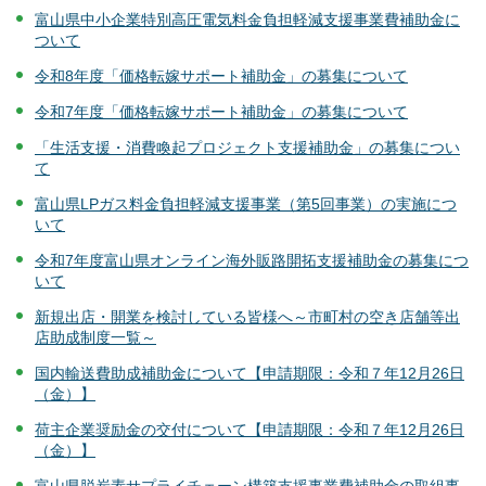
富山県中小企業特別高圧電気料金負担軽減支援事業費補助金に
ついて
令和8年度「価格転嫁サポート補助金」の募集について
令和7年度「価格転嫁サポート補助金」の募集について
「生活支援・消費喚起プロジェクト支援補助金」の募集につい
て
富山県LPガス料金負担軽減支援事業（第5回事業）の実施につ
いて
令和7年度富山県オンライン海外販路開拓支援補助金の募集につ
いて
新規出店・開業を検討している皆様へ～市町村の空き店舗等出
店助成制度一覧～
国内輸送費助成補助金について【申請期限：令和７年12月26日
（金）】
荷主企業奨励金の交付について【申請期限：令和７年12月26日
（金）】