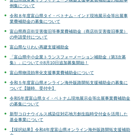
富山県脱炭素サプライチェーン構築支援事業費補助金の取組事
例集について
令和８年度富山県タイ・ベトナム・インド現地展示会等出展事
業費補助金の募集について
富山県商店街災害復旧等事業費補助金（商店街災害復旧事業）
の申請受付について
富山県なりわい再建支援補助金
「富山県中小企業トランスフォーメーション補助金（第3次募
集）」について※8月10日追加募集開始！
富山県物流効率化支援事業費補助金について
令和５年度富山県オンライン海外販路開拓支援補助金の募集に
ついて【随時、受付中】
令和5年度富山県タイ・ベトナム現地展示会等出展事業費補助金
の募集について
新型コロナウイルス感染症対応地方創生臨時交付金を活用した
基金事業について
【採択結果】令和4年度富山県オンライン海外販路開拓支援補助