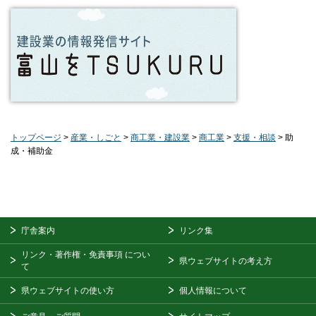
トップページ
>
産業・しごと
>
商工業・建設業
>
商工業
>
支援・相談
> 助
成・補助金
庁舎案内
リンク集
リンク・著作権・免責事項
につい
県ウェブサイトの考え方
て
県ウェブサイトの使い方
個人情報について