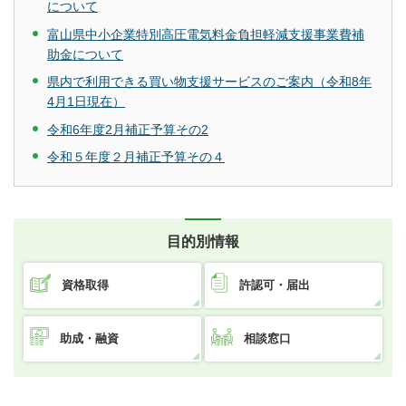
について
富山県中小企業特別高圧電気料金負担軽減支援事業費補
助金について
県内で利用できる買い物支援サービスのご案内（令和8年
4月1日現在）
令和6年度2月補正予算その2
令和５年度２月補正予算その４
目的別情報
資格取得
許認可・届出
助成・融資
相談窓口