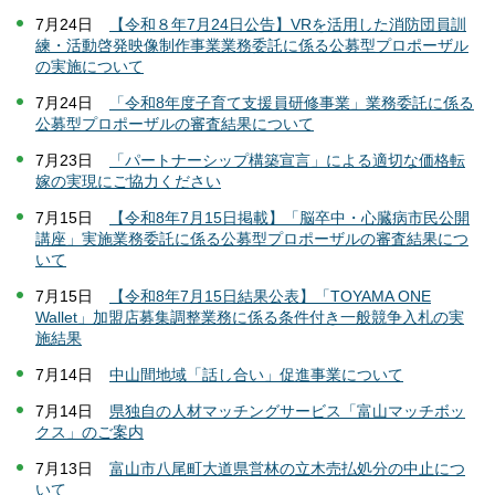
7月24日
【令和８年7月24日公告】VRを活用した消防団員訓
練・活動啓発映像制作事業業務委託に係る公募型プロポーザル
の実施について
7月24日
「令和8年度子育て支援員研修事業」業務委託に係る
公募型プロポーザルの審査結果について
7月23日
「パートナーシップ構築宣言」による適切な価格転
嫁の実現にご協力ください
7月15日
【令和8年7月15日掲載】「脳卒中・心臓病市民公開
講座」実施業務委託に係る公募型プロポーザルの審査結果につ
いて
7月15日
【令和8年7月15日結果公表】「TOYAMA ONE
Wallet」加盟店募集調整業務に係る条件付き一般競争入札の実
施結果
7月14日
中山間地域「話し合い」促進事業について
7月14日
県独自の人材マッチングサービス「富山マッチボッ
クス」のご案内
7月13日
富山市八尾町大道県営林の立木売払処分の中止につ
いて