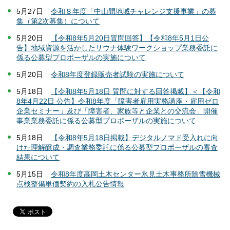
5月27日
令和８年度「中山間地域チャレンジ支援事業」の募
集（第2次募集）について
5月20日
【令和8年5月20日質問回答】【令和8年5月1日公
告】地域資源を活かしたサウナ体験ワークショップ業務委託に
係る公募型プロポーザルの実施について
5月20日
令和8年度登録販売者試験の実施について
5月18日
【令和8年5月18日 質問に対する回答掲載】＜【令和
8年4月22日 公告】令和8年度「障害者雇用実務講座・雇用ゼロ
企業セミナー」及び「障害者、家族等と企業との交流会」開催
事業業務委託に係る公募型プロポーザルの実施について
5月18日
【令和8年5月18日掲載】デジタルノマド受入れに向
けた理解醸成・調査業務委託に係る公募型プロポーザルの審査
結果について
5月15日
令和8年度高岡土木センター氷見土木事務所除雪機械
点検整備単価契約の入札公告情報