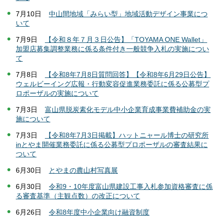
7月10日
中山間地域「みらい型」地域活動デザイン事業につ
いて
7月9日
【令和８年７月３日公告】「TOYAMA ONE Wallet」
加盟店募集調整業務に係る条件付き一般競争入札の実施につい
て
7月8日
【令和8年7月8日質問回答】【令和8年6月29日公告】
ウェルビーイング広報・行動変容促進業務委託に係る公募型プ
ロポーザルの実施について
7月3日
富山県脱炭素化モデル中小企業育成事業費補助金の実
施について
7月3日
【令和8年7月3日掲載】ハットニャール博士の研究所
inとやま開催業務委託に係る公募型プロポーザルの審査結果に
ついて
6月30日
とやまの農山村写真展
6月30日
令和9・10年度富山県建設工事入札参加資格審査に係
る審査基準（主観点数）の改正について
6月26日
令和8年度中小企業向け融資制度