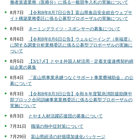
働者派遣業務（医療分）に係る一般競争入札の実施について
8月7日
【令和8年8月7日公告】富山県食品安全総合ウェブサ
イト構築業務委託に係る公募型プロポーザルの実施について
8月6日
ネーミングライツ・スポンサーの募集について
8月6日
【令和8年8月6日公告】ウェルビーイング（幸福度）
に関する調査分析業務委託に係る公募型プロポーザルの実施に
ついて
8月5日
【3/17〆】とやま外国人材活用・定着支援連携契約締
結企業の募集
8月4日
「富山県事業承継つなぐサポート事業費補助金」の公
募について
8月3日
【令和8年8月3日公告】令和８年度緊急消防援助隊中
部ブロック合同訓練事業業務委託に係る公募型プロポーザルの
実施について
8月3日
とやま人材活躍応援団の募集について
7月31日
職場の熱中症対策について
7月29日
富山県経済の好循環加速化パッケージ