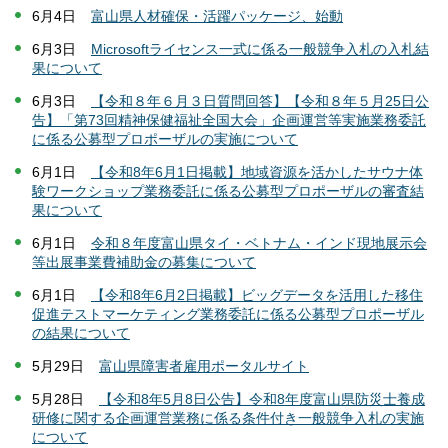
6月4日
富山県人材確保・活躍パッケージ、始動
6月3日
Microsoftライセンス一式に係る一般競争入札の入札結
果について
6月3日
【令和８年６月３日質問回答】【令和８年５月25日公
告】「第73回精神保健福祉全国大会」企画運営等実施業務委託
に係る公募型プロポーザルの実施について
6月1日
【令和8年6月1日掲載】地域資源を活かしたサウナ体
験ワークショップ業務委託に係る公募型プロポーザルの審査結
果について
6月1日
令和８年度富山県タイ・ベトナム・インド現地展示会
等出展事業費補助金の募集について
6月1日
【令和8年6月2日掲載】ビッグデータを活用した移住
促進テストマーケティング業務委託に係る公募型プロポーザル
の結果について
5月29日
富山県障害者雇用ポータルサイト
5月28日
【令和8年5月8日公告】令和8年度富山県防災士養成
研修に関する企画運営業務に係る条件付き一般競争入札の実施
について