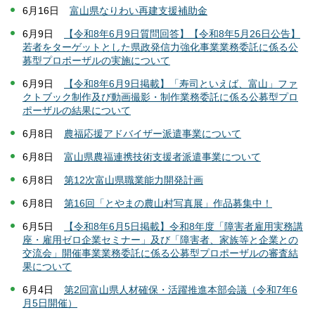
6月16日
富山県なりわい再建支援補助金
6月9日
【令和8年6月9日質問回答】【令和8年5月26日公告】
若者をターゲットとした県政発信力強化事業業務委託に係る公
募型プロポーザルの実施について
6月9日
【令和8年6月9日掲載】「寿司といえば、富山」ファ
クトブック制作及び動画撮影・制作業務委託に係る公募型プロ
ポーザルの結果について
6月8日
農福応援アドバイザー派遣事業について
6月8日
富山県農福連携技術支援者派遣事業について
6月8日
第12次富山県職業能力開発計画
6月8日
第16回「とやまの農山村写真展」作品募集中！
6月5日
【令和8年6月5日掲載】令和8年度「障害者雇用実務講
座・雇用ゼロ企業セミナー」及び「障害者、家族等と企業との
交流会」開催事業業務委託に係る公募型プロポーザルの審査結
果について
6月4日
第2回富山県人材確保・活躍推進本部会議（令和7年6
月5日開催）