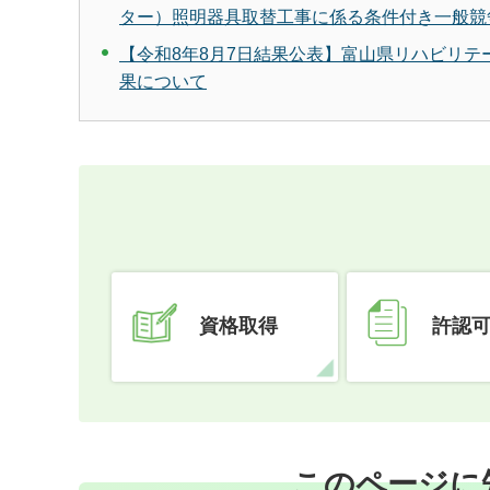
ター）照明器具取替工事に係る条件付き一般競
【令和8年8月7日結果公表】富山県リハビリ
果について
資格取得
許認
このページに