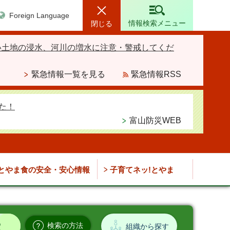
Foreign Language
情報検索メニュー
閉じる
い土地の浸水、河川の増水に注意・警戒してくだ
緊急情報一覧を見る
緊急情報RSS
た！
富山防災WEB
とやま食の安全・安心情報
子育てネッ!とやま
検索の方法
組織から探す