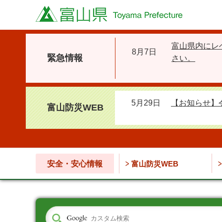
富山県
富山県内にレ
8月7日
緊急情報
さい。
5月29日
【お知らせ】
富山防災WEB
安全・安心情報
富山防災WEB