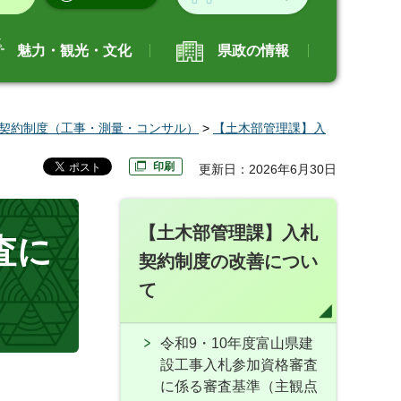
魅力・観光・文化
県政の情報
契約制度（工事・測量・コンサル）
>
【土木部管理課】入
印刷
更新日：2026年6月30日
【土木部管理課】入札
査に
契約制度の改善につい
て
令和9・10年度富山県建
設工事入札参加資格審査
に係る審査基準（主観点