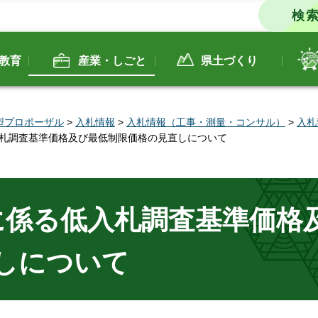
教育
産業・しごと
県土づくり
型プロポーザル
>
入札情報
>
入札情報（工事・測量・コンサル）
>
入札
入札調査基準価格及び最低制限価格の見直しについて
に係る低入札調査基準価格
しについて