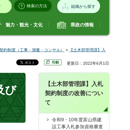
検索の方法
組織から探す
魅力・観光・文化
県政の情報
契約制度（工事・測量・コンサル）
>
【土木部管理課】入
印刷
更新日：2022年6月1日
【土木部管理課】入札
及び
契約制度の改善につい
て
令和9・10年度富山県建
設工事入札参加資格審査