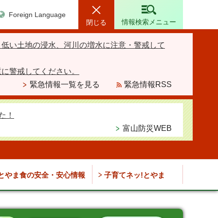
Foreign Language
情報検索メニュー
閉じる
、低い土地の浸水、河川の増水に注意・警戒して
重に警戒してください。
緊急情報一覧を見る
緊急情報RSS
た！
富山防災WEB
とやま食の安全・安心情報
子育てネッ!とやま