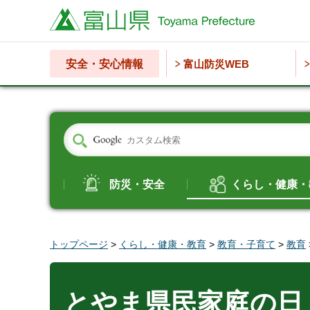
富山県
安全・安心情報
富山防災WEB
防災・安全
くらし・健康・
トップページ
>
くらし・健康・教育
>
教育・子育て
>
教育
とやま県民家庭の日