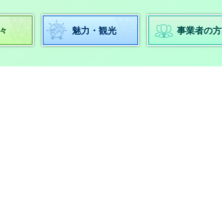
々
魅力・観光
事業者の方