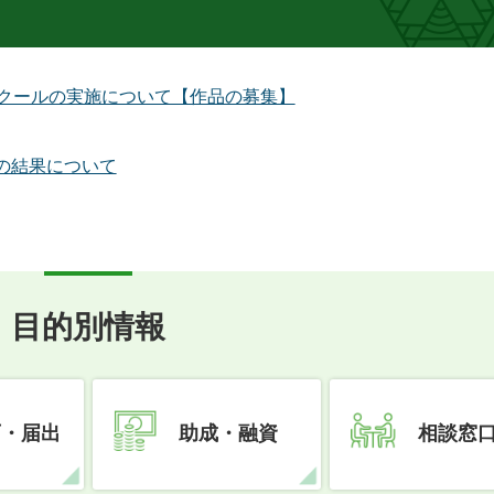
ンクールの実施について【作品の募集】
の結果について
目的別情報
可・届出
助成・融資
相談窓