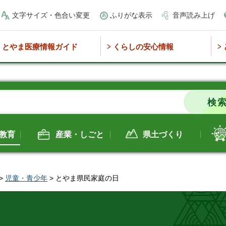
文字サイズ・色合い変更
ふりがな表示
音声読み上げ
とやま医療情報ガイド
くらしの安心情報
教育
産業・しごと
県土づくり
>
児童・青少年
> とやま県民家庭の日