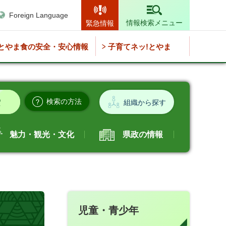
Foreign Language
情報検索メニュー
緊急情報
とやま食の安全・安心情報
子育てネッ!とやま
検索の方法
組織から探す
魅力・観光・文化
県政の情報
児童・青少年