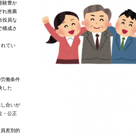
経験豊か
ぞれ推薦
合役員な
で構成さ
されてい
の労働条件
決した
話し合いが
立・公正
合員差別的