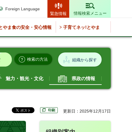
Foreign Language
情報検索メニュー
緊急情報
とやま食の安全・安心情報
子育てネッ!とやま
検索の方法
組織から探す
魅力・観光・文化
県政の情報
印刷
更新日：2025年12月17日