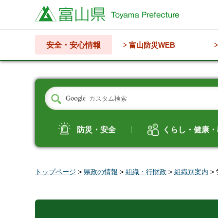
富山県
安全・安心情報
富山防災WEB
防災・安全
くらし・健康・
トップページ
>
県政の情報
>
組織・行財政
>
組織別案内
>