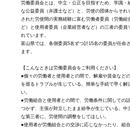
労働委員会とは、中立・公正を目指すため、学識・
な公益委員（弁護士など）と、労使の団体からそれ
された労使間の実務経験に富む労働者委員（労働組
ど）と使用者委員（企業経営者など）の三者の委員
れています。
富山県では、各側委員5名ずつ計15名の委員が任命
ます。
【こんなときは労働委員会をご利用ください】
●個々の労働者と使用者との間で、解雇や賃金など
を巡るトラブルが生じている。簡単な手続で早く解
い。
●労働組合と使用者との間で、労働条件に関しての
つかず、主張が対立したまま紛争が生じている。中
な第三者に、労使間の調整をしてほしい。
●使用者が労働組合との交渉に応じなかったり、組