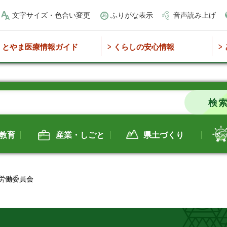
文字サイズ・色合い変更
ふりがな表示
音声読み上げ
とやま医療情報ガイド
くらしの安心情報
教育
産業・しごと
県土づくり
 労働委員会