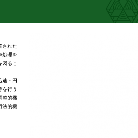
置された
争処理を
を図るこ
迅速・円
等を行う
調整的機
司法的機