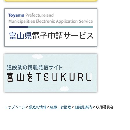
トップページ
>
県政の情報
>
組織・行財政
>
組織別案内
> 収用委員会