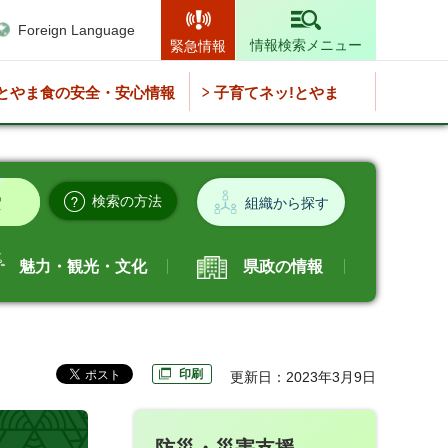
Foreign Language
情報検索メニュー
緊急情報
とやま食の安全・安心情報
子育てネッ!とやま
検索の方法
組織から探す
魅力・観光・文化
県政の情報
印刷
更新日：2023年3月9日