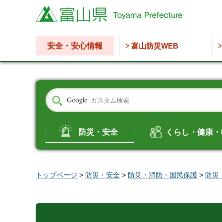
富山県
安全・安心情報
富山防災WEB
防災・安全
くらし・健康・
トップページ
>
防災・安全
>
防災・消防・国民保護
>
防災