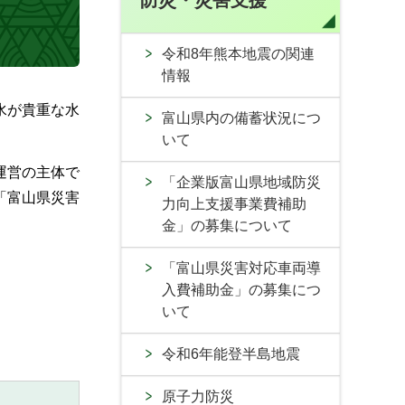
防災・災害支援
令和8年熊本地震の関連
情報
水が貴重な水
富山県内の備蓄状況につ
いて
運営の主体で
「企業版富山県地域防災
「富山県災害
力向上支援事業費補助
金」の募集について
「富山県災害対応車両導
入費補助金」の募集につ
いて
令和6年能登半島地震
原子力防災