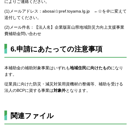
によりご連絡ください。
(1)メールアドレス：abosai☆pref.toyama.lg.jp ←☆を＠に変えて
送付してください。
(2)メール件名：【法人名】企業版富山県地域防災力向上支援事業
費補助金問い合わせ
6.申請にあたっての注意事項
本補助金の補助対象事業はいずれも
地域住民に向けたもの
になり
ます。
従業員に向けた防災・減災対策用資機材の整備等、補助を受ける
法人のBCPに資する事業は
対象外
となります。
関連ファイル