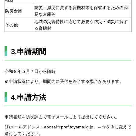
機材
防災・減災に資する資機材等を保管するための簡
防災倉庫
易な倉庫等
地域の災害特性に応じて必要な防災・減災に資す
その他
る資機材
3.申請期間
令和８年５月７日から随時
※申請状況により、期間内に受付を終了する場合があります。
4.申請方法
申請書類を防災課まで電子メールにより提出してください。
(1)メールアドレス：abosai☆pref.toyama.lg.jp ←☆を＠に変えて
送付してください。