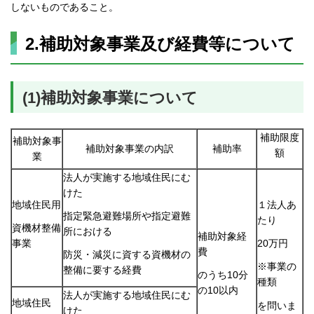
しないものであること。
2.補助対象事業及び経費等について
(1)補助対象事業について
補助限度
補助対象事
補助対象事業の内訳
補助率
額
業
法人が実施する地域住民にむ
けた
地域住民用
１法人あ
指定緊急避難場所や指定避難
たり
資機材整備
所における
補助対象経
事業
20万円
費
防災・減災に資する資機材の
※事業の
整備に要する経費
のうち10分
種類
の10以内
法人が実施する地域住民にむ
地域住民
を問いま
けた