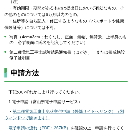
（注）
・有効期限・期間があるものは提出日において有効なもの。そ
の他のものについては6カ月以内のもの。
・住所等を自ら記入・修正するようなもの（パスポートや健康
保険証等）については不可。
写真（4cm×3cm；わくなし、正面、無帽、無背景、上半身のも
の 必ず裏面に氏名を記入してください）
第二種電気工事士試験結果通知書（はがき）
または養成施設
修了証明書
申請方法
下記のいずれかにより行ってください。
1.電子申請（富山県電子申請サービス）
・
第二種電気工事士免状交付申請（外部サイトへリンク）（別
ウィンドウで開きます）
電子申請の流れ（PDF：267KB）
を確認の上、申請を行ってく