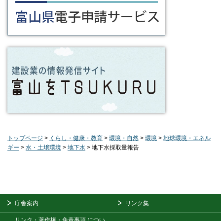
トップページ
>
くらし・健康・教育
>
環境・自然
>
環境
>
地球環境・エネル
ギー
>
水・土壌環境
>
地下水
> 地下水採取量報告
庁舎案内
リンク集
リンク・著作権・免責事項
につい