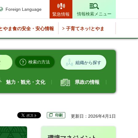
Foreign Language
情報検索メニュー
緊急情報
とやま食の安全・安心情報
子育てネッ!とやま
検索の方法
組織から探す
魅力・観光・文化
県政の情報
印刷
更新日：2026年4月1日