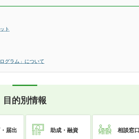
リット
プログラム」について
目的別情報
可・届出
助成・融資
相談窓