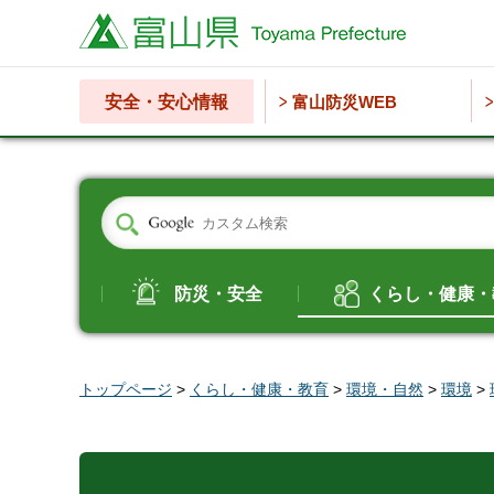
富山県
安全・安心情報
富山防災WEB
防災・安全
くらし・健康・
トップページ
>
くらし・健康・教育
>
環境・自然
>
環境
>