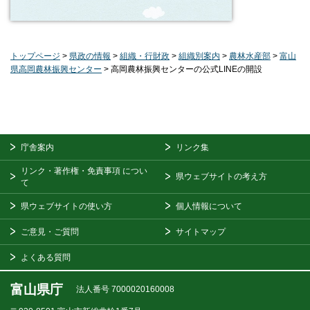
トップページ
>
県政の情報
>
組織・行財政
>
組織別案内
>
農林水産部
>
富山
県高岡農林振興センター
> 高岡農林振興センターの公式LINEの開設
庁舎案内
リンク集
リンク・著作権・免責事項
につい
県ウェブサイトの考え方
て
県ウェブサイトの使い方
個人情報について
ご意見・ご質問
サイトマップ
よくある質問
富山県庁
法人番号 7000020160008