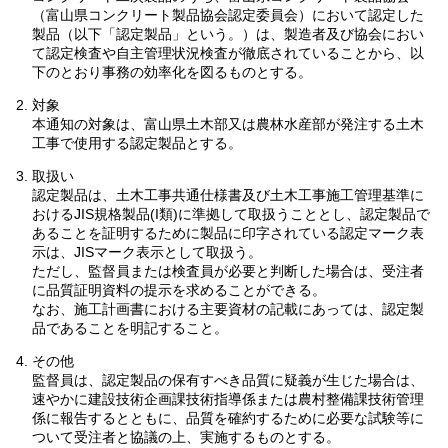
（富山県コンクリート製品協会認定委員会）において認定した
製品（以下「認定製品」という。）は、製造者及び協会におい
て認定検査や自主管理状況検査が徹底されていることから、以
下のとおり事務の効率化を図るものとする。
対象
本通知の対象は、富山県土木部又は農林水産部が発注する土木
工事で使用する認定製品とする。
取扱い
認定製品は、土木工事共通仕様書及び土木工事施工管理基準に
おけるJIS規格製品(I類)に準拠して取扱うこととし、認定製品で
あることを証明するために製品に印字されている認定マーク表
示は、JISマーク表示として取扱う。
ただし、監督員または検査員が必要と判断した場合は、受注者
に品質証明資料の提示を求めることができる。
なお、施工計画書における主要資材の記載にあっては、認定製
品であることを明記すること。
その他
監督員は、認定製品の保有すべき品質に疑義が生じた場合は、
速やかに建設技術企画課技術指導係または農村整備課技術管理
係に報告するとともに、品質を確約するために必要な試験等に
ついて受注者と協議の上、実施するものとする。